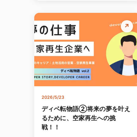
↗
2026/5/23
ディベ転物語②将来の夢を叶え
るために、空家再生への挑
戦！！