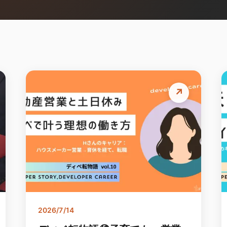
↗
2026/7/14