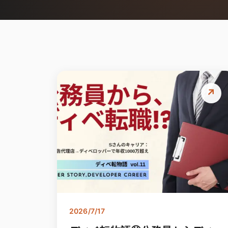
↗
2026/7/17