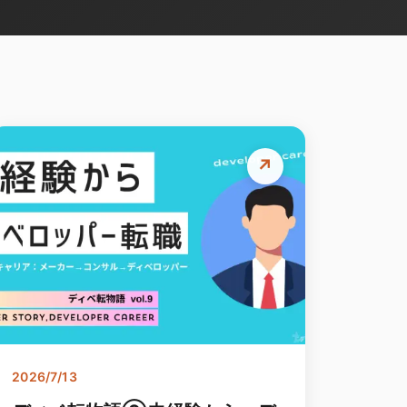
↗
2026/7/13