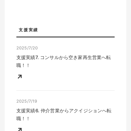
支援実績
2025/7/
20
支援実績
7
.
コンサル
から
空き家再生営業
へ転
職！！
↗
2025/7/
19
支援実績
6
.
仲介営業
から
アクイジション
へ転
職！！
↗