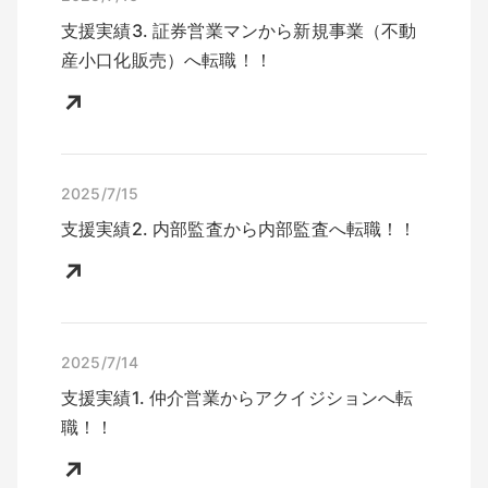
支援実績
3
.
証券営業マン
から
新規事業（不動
産小口化販売）
へ転職！！
↗
2025/7/
15
支援実績
2
.
内部監査
から
内部監査
へ転職！！
↗
2025/7/
14
支援実績
1
.
仲介営業
から
アクイジション
へ転
職！！
↗